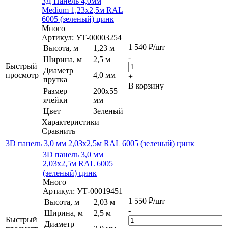
3Д Панель 4,0мм
Medium 1,23х2,5м RAL
6005 (зеленый) цинк
Много
Артикул: УТ-00003254
1 540
₽
/шт
Высота, м
1,23 м
-
Ширина, м
2,5 м
Быстрый
Диаметр
просмотр
4,0 мм
+
прутка
В корзину
Размер
200х55
ячейки
мм
Цвет
Зеленый
Характеристики
Сравнить
3D панель 3,0 мм 2,03х2,5м RAL 6005 (зеленый) цинк
3D панель 3,0 мм
2,03х2,5м RAL 6005
(зеленый) цинк
Много
Артикул: УТ-00019451
1 550
₽
/шт
Высота, м
2,03 м
-
Ширина, м
2,5 м
Быстрый
Диаметр