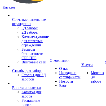
Каталог
Сетчатые панельные
ограждения
3Д заборы
2Д заборы
Комплектующие
для сетчатых
ограждений
Барьеры
безопасности
СББ ПББ
О компании
Винтовые сваи
Услуги
О нас
Столбы для забора
Награды и
Монтаж
Столбы для 3Д
сертификаты
3Д
заборов
Новости
забора
Блог
Ворота и калитки
Калитка для
забора
Распашные
ворота