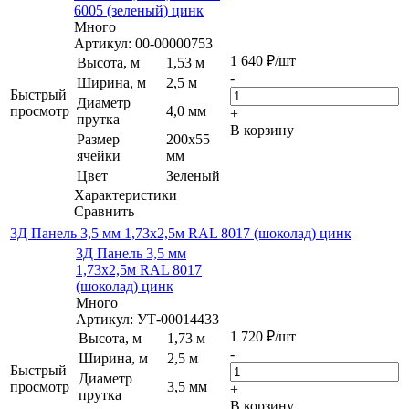
6005 (зеленый) цинк
Много
Артикул: 00-00000753
1 640
₽
/шт
Высота, м
1,53 м
-
Ширина, м
2,5 м
Быстрый
Диаметр
просмотр
4,0 мм
+
прутка
В корзину
Размер
200х55
ячейки
мм
Цвет
Зеленый
Характеристики
Сравнить
3Д Панель 3,5 мм 1,73х2,5м RAL 8017 (шоколад) цинк
3Д Панель 3,5 мм
1,73х2,5м RAL 8017
(шоколад) цинк
Много
Артикул: УТ-00014433
1 720
₽
/шт
Высота, м
1,73 м
-
Ширина, м
2,5 м
Быстрый
Диаметр
просмотр
3,5 мм
+
прутка
В корзину