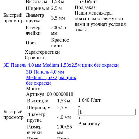
Высота, м
1,53 м
1 570
₽
/шт
Под заказ
Ширина, м
2,5 м
Наши менеджеры
Быстрый
Диаметр
3,5 мм
обязательно свяжутся с
просмотр
прутка
вами и уточнят условия
Размер
200х55
заказа
ячейки
мм
Красное
Цвет
вино
Характеристики
Сравнить
3D Панель 4,0 мм Medium 1,53х2,5м цинк без окраски
3D Панель 4,0 мм
Medium 1,53х2,5м цинк
без окраски
Много
Артикул: 00-00000818
1 640
₽
/шт
Высота, м
1,53 м
-
Ширина, м
2,5 м
Быстрый
Диаметр
просмотр
4,0 мм
+
прутка
В корзину
Размер
200х55
ячейки
мм