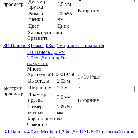
Диаметр
просмотр
3,5 мм
+
прутка
В корзину
Размер
200х55
ячейки
мм
Цвет
Цинк
Характеристики
Сравнить
3D Панель 3,0 мм 2,03х2,5м цинк без покрытия
3D Панель 3,0 мм
2,03х2,5м цинк без
покрытия
Много
Артикул: УТ-00019450
1 410
₽
/шт
Высота, м
2,03 м
-
Ширина, м
2,5 м
Быстрый
просмотр
Диаметр
+
3,0 мм
прутка
В корзину
Размер
235х60
ячейки
мм
Характеристики
Сравнить
3Д Панель 4,0мм Medium 1,23х2,5м RAL 6005 (зеленый) цинк