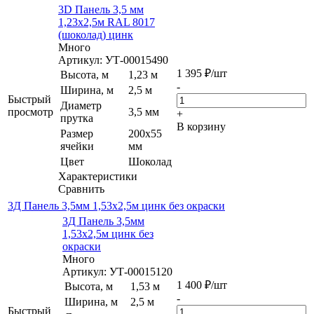
3D Панель 3,5 мм
1,23х2,5м RAL 8017
(шоколад) цинк
Много
Артикул: УТ-00015490
1 395
₽
/шт
Высота, м
1,23 м
-
Ширина, м
2,5 м
Быстрый
Диаметр
просмотр
3,5 мм
+
прутка
В корзину
Размер
200х55
ячейки
мм
Цвет
Шоколад
Характеристики
Сравнить
3Д Панель 3,5мм 1,53х2,5м цинк без окраски
3Д Панель 3,5мм
1,53х2,5м цинк без
окраски
Много
Артикул: УТ-00015120
1 400
₽
/шт
Высота, м
1,53 м
-
Ширина, м
2,5 м
Быстрый