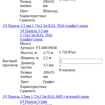
Размер
200х55
ячейки
мм
Цвет
Шоколад
Характеристики
Сравнить
3Д Панель 3,5 мм 1,73х2,5м RAL 7016 (графит) цинк
3Д Панель 3,5 мм
1,73х2,5м RAL 7016
(графит) цинк
Много
Артикул: УТ-00019058
1 720
₽
/шт
Высота, м
1,73 м
-
Ширина, м
2,5 м
Быстрый
Диаметр
просмотр
3,5 мм
+
прутка
В корзину
Размер
200х55
ячейки
мм
Цвет
Графит
Характеристики
Сравнить
3Д Панель 3,5мм 1,73х2,5м RAL 6005 (зеленый) цинк
3Д Панель 3,5мм