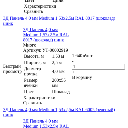
Цвет
Цинк
Характеристики
Сравнить
3Д Панель 4,0 мм Medium 1,53х2,5м RAL 8017 (шоколад)
цинк
3Д Панель 4,0 мм
Medium 1,53х2,5м RAL
8017 (шоколад) цинк
Много
Артикул: УТ-00002919
1 640
₽
/шт
Высота, м
1,53 м
-
Ширина, м
2,5 м
Быстрый
Диаметр
просмотр
4,0 мм
+
прутка
В корзину
Размер
200х55
ячейки
мм
Цвет
Шоколад
Характеристики
Сравнить
3Д Панель 4,0 мм Medium 1,53х2,5м RAL 6005 (зеленый)
цинк
3Д Панель 4,0 мм
Medium 1,53х2,5м RAL