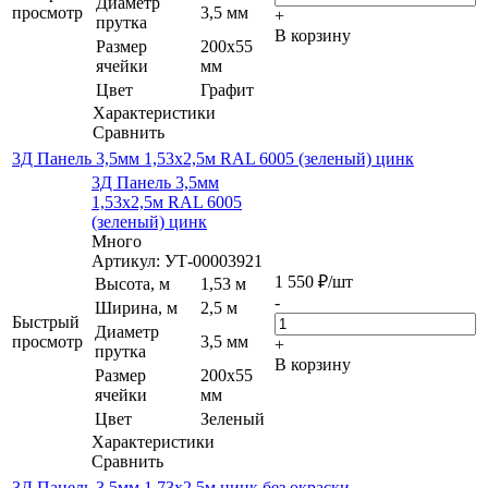
Диаметр
просмотр
3,5 мм
+
прутка
В корзину
Размер
200х55
ячейки
мм
Цвет
Графит
Характеристики
Сравнить
3Д Панель 3,5мм 1,53х2,5м RAL 6005 (зеленый) цинк
3Д Панель 3,5мм
1,53х2,5м RAL 6005
(зеленый) цинк
Много
Артикул: УТ-00003921
1 550
₽
/шт
Высота, м
1,53 м
-
Ширина, м
2,5 м
Быстрый
Диаметр
просмотр
3,5 мм
+
прутка
В корзину
Размер
200х55
ячейки
мм
Цвет
Зеленый
Характеристики
Сравнить
3Д Панель 3,5мм 1,73х2,5м цинк без окраски