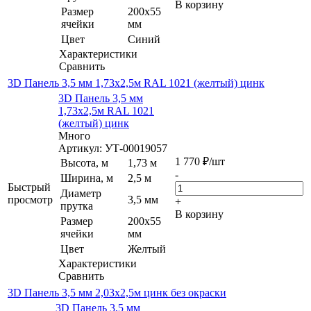
В корзину
Размер
200х55
ячейки
мм
Цвет
Синий
Характеристики
Сравнить
3D Панель 3,5 мм 1,73х2,5м RAL 1021 (желтый) цинк
3D Панель 3,5 мм
1,73х2,5м RAL 1021
(желтый) цинк
Много
Артикул: УТ-00019057
1 770
₽
/шт
Высота, м
1,73 м
-
Ширина, м
2,5 м
Быстрый
Диаметр
просмотр
3,5 мм
+
прутка
В корзину
Размер
200х55
ячейки
мм
Цвет
Желтый
Характеристики
Сравнить
3D Панель 3,5 мм 2,03х2,5м цинк без окраски
3D Панель 3,5 мм