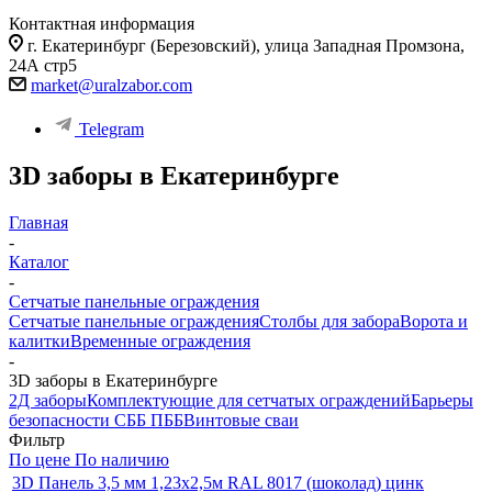
Контактная информация
г. Екатеринбург (Березовский), улица Западная Промзона,
24А стр5
market@uralzabor.com
Telegram
3D заборы в Екатеринбурге
Главная
-
Каталог
-
Сетчатые панельные ограждения
Сетчатые панельные ограждения
Столбы для забора
Ворота и
калитки
Временные ограждения
-
3D заборы в Екатеринбурге
2Д заборы
Комплектующие для сетчатых ограждений
Барьеры
безопасности СББ ПББ
Винтовые сваи
Фильтр
По цене
По наличию
3D Панель 3,5 мм 1,23х2,5м RAL 8017 (шоколад) цинк