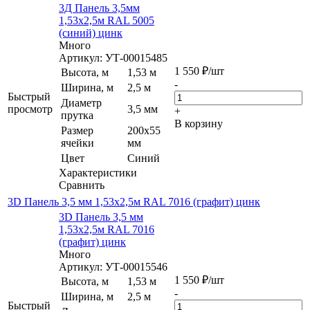
3Д Панель 3,5мм
1,53х2,5м RAL 5005
(синий) цинк
Много
Артикул: УТ-00015485
1 550
₽
/шт
Высота, м
1,53 м
-
Ширина, м
2,5 м
Быстрый
Диаметр
просмотр
3,5 мм
+
прутка
В корзину
Размер
200х55
ячейки
мм
Цвет
Синий
Характеристики
Сравнить
3D Панель 3,5 мм 1,53х2,5м RAL 7016 (графит) цинк
3D Панель 3,5 мм
1,53х2,5м RAL 7016
(графит) цинк
Много
Артикул: УТ-00015546
1 550
₽
/шт
Высота, м
1,53 м
-
Ширина, м
2,5 м
Быстрый