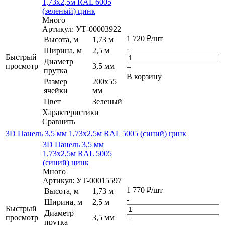
1,73х2,5м RAL 6005
(зеленый) цинк
Много
Артикул: УТ-00003922
1 720
₽
/шт
Высота, м
1,73 м
-
Ширина, м
2,5 м
Быстрый
Диаметр
просмотр
3,5 мм
+
прутка
В корзину
Размер
200х55
ячейки
мм
Цвет
Зеленый
Характеристики
Сравнить
3D Панель 3,5 мм 1,73х2,5м RAL 5005 (синий) цинк
3D Панель 3,5 мм
1,73х2,5м RAL 5005
(синий) цинк
Много
Артикул: УТ-00015597
1 770
₽
/шт
Высота, м
1,73 м
-
Ширина, м
2,5 м
Быстрый
Диаметр
просмотр
3,5 мм
+
прутка