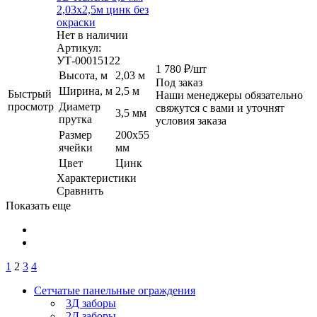
2,03х2,5м цинк без
окраски
Нет в наличии
Артикул:
УТ-00015122
1 780
₽
/шт
Высота, м
2,03 м
Под заказ
Ширина, м
2,5 м
Быстрый
Наши менеджеры обязательно
просмотр
Диаметр
свяжутся с вами и уточнят
3,5 мм
прутка
условия заказа
Размер
200х55
ячейки
мм
Цвет
Цинк
Характеристики
Сравнить
Показать еще
1
2
3
4
Сетчатые панельные ограждения
3Д заборы
2Д заборы