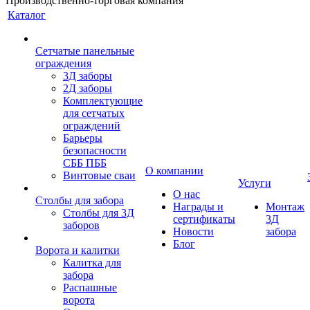
Производственно-торговая компания
Каталог
Сетчатые панельные
ограждения
3Д заборы
2Д заборы
Комплектующие
для сетчатых
ограждений
Барьеры
безопасности
СББ ПББ
О компании
Винтовые сваи
Услуги
О нас
Столбы для забора
Награды и
Монтаж
Столбы для 3Д
сертификаты
3Д
заборов
Новости
забора
Блог
Ворота и калитки
Калитка для
забора
Распашные
ворота