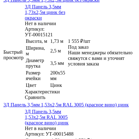
3Д Панель 3,5мм
1,73х2,5м цинк без
окраски
Нет в наличии
Артикул:
УТ-00015121
Высота, м
1,73 м
1 555
₽
/шт
Под заказ
Ширина,
2,5 м
Быстрый
Наши менеджеры обязательно
м
просмотр
свяжутся с вами и уточнят
Диаметр
3,5 мм
условия заказа
прутка
Размер
200х55
ячейки
мм
Цвет
Цинк
Характеристики
Сравнить
3Д Панель 3,5мм 1,53х2,5м RAL 3005 (красное вино) цинк
3Д Панель 3,5мм
1,53х2,5м RAL 3005
(красное вино) цинк
Нет в наличии
Артикул: УТ-00015488