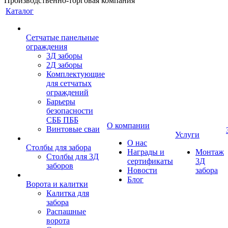
Производственно-торговая компания
Каталог
Сетчатые панельные
ограждения
3Д заборы
2Д заборы
Комплектующие
для сетчатых
ограждений
Барьеры
безопасности
СББ ПББ
О компании
Винтовые сваи
Услуги
О нас
Столбы для забора
Награды и
Монтаж
Столбы для 3Д
сертификаты
3Д
заборов
Новости
забора
Блог
Ворота и калитки
Калитка для
забора
Распашные
ворота