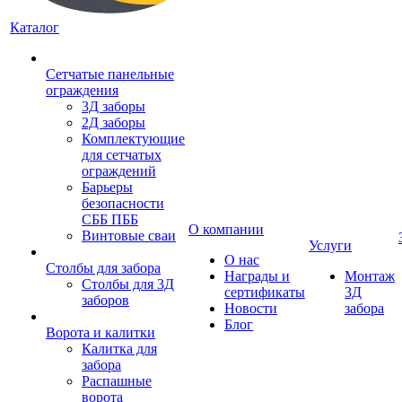
Каталог
Сетчатые панельные
ограждения
3Д заборы
2Д заборы
Комплектующие
для сетчатых
ограждений
Барьеры
безопасности
СББ ПББ
О компании
Винтовые сваи
Услуги
О нас
Столбы для забора
Награды и
Монтаж
Столбы для 3Д
сертификаты
3Д
заборов
Новости
забора
Блог
Ворота и калитки
Калитка для
забора
Распашные
ворота