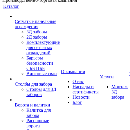
Производственно-торговая компания
Каталог
Сетчатые панельные
ограждения
3Д заборы
2Д заборы
Комплектующие
для сетчатых
ограждений
Барьеры
безопасности
СББ ПББ
О компании
Винтовые сваи
Услуги
О нас
Столбы для забора
Награды и
Монтаж
Столбы для 3Д
сертификаты
3Д
заборов
Новости
забора
Блог
Ворота и калитки
Калитка для
забора
Распашные
ворота