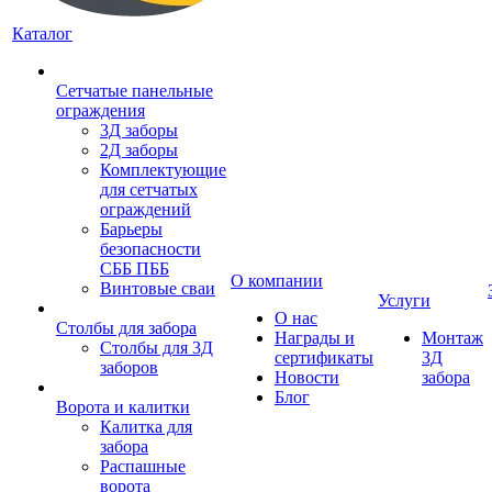
Каталог
Сетчатые панельные
ограждения
3Д заборы
2Д заборы
Комплектующие
для сетчатых
ограждений
Барьеры
безопасности
СББ ПББ
О компании
Винтовые сваи
Услуги
О нас
Столбы для забора
Награды и
Монтаж
Столбы для 3Д
сертификаты
3Д
заборов
Новости
забора
Блог
Ворота и калитки
Калитка для
забора
Распашные
ворота