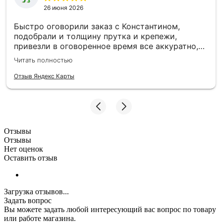
26 июня 2026
Быстро оговорили заказ с Константином,
подобрали и толщину прутка и крепежи,
привезли в оговоренное время все аккуратно,
заборные пролеты теперь радуют глаз и ждут
Читать полностью
монтажа. Единственное то, что при доставке не
було терминала, наличку, чтобы без сдачи найти
Отзыв Яндекс Карты
трудно, может быть хотя бы QR-код - было бы
намного удобнее :)
Отзывы
Отзывы
Нет оценок
Оставить отзыв
Загрузка отзывов...
Задать вопрос
Вы можете задать любой интересующий вас вопрос по товару
или работе магазина.