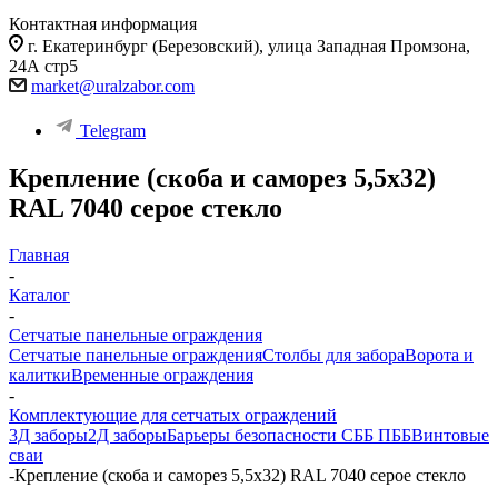
Контактная информация
г. Екатеринбург (Березовский), улица Западная Промзона,
24А стр5
market@uralzabor.com
Telegram
Крепление (скоба и саморез 5,5х32)
RAL 7040 серое стекло
Главная
-
Каталог
-
Сетчатые панельные ограждения
Сетчатые панельные ограждения
Столбы для забора
Ворота и
калитки
Временные ограждения
-
Комплектующие для сетчатых ограждений
3Д заборы
2Д заборы
Барьеры безопасности СББ ПББ
Винтовые
сваи
-
Крепление (скоба и саморез 5,5х32) RAL 7040 серое стекло