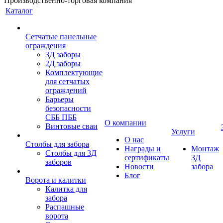
Производственно-торговая компания
Каталог
Сетчатые панельные
ограждения
3Д заборы
2Д заборы
Комплектующие
для сетчатых
ограждений
Барьеры
безопасности
СББ ПББ
О компании
Винтовые сваи
Услуги
О нас
Столбы для забора
Награды и
Монтаж
Столбы для 3Д
сертификаты
3Д
заборов
Новости
забора
Блог
Ворота и калитки
Калитка для
забора
Распашные
ворота