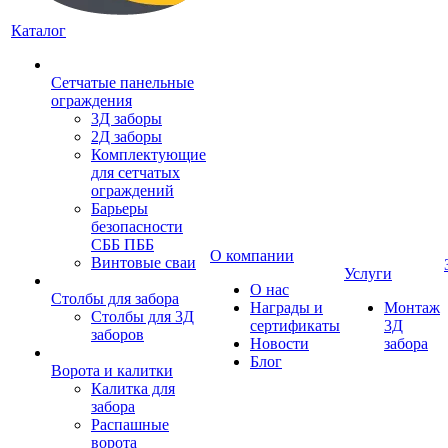
Каталог
Сетчатые панельные
ограждения
3Д заборы
2Д заборы
Комплектующие
для сетчатых
ограждений
Барьеры
безопасности
СББ ПББ
О компании
Винтовые сваи
Услуги
О нас
Столбы для забора
Награды и
Монтаж
Столбы для 3Д
сертификаты
3Д
заборов
Новости
забора
Блог
Ворота и калитки
Калитка для
забора
Распашные
ворота