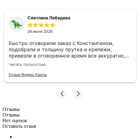
Светлана Лебедева
26 июня 2026
Быстро оговорили заказ с Константином,
подобрали и толщину прутка и крепежи,
привезли в оговоренное время все аккуратно,
заборные пролеты теперь радуют глаз и ждут
Читать полностью
монтажа. Единственное то, что при доставке не
було терминала, наличку, чтобы без сдачи найти
Отзыв Яндекс Карты
трудно, может быть хотя бы QR-код - было бы
намного удобнее :)
Отзывы
Отзывы
Нет оценок
Оставить отзыв