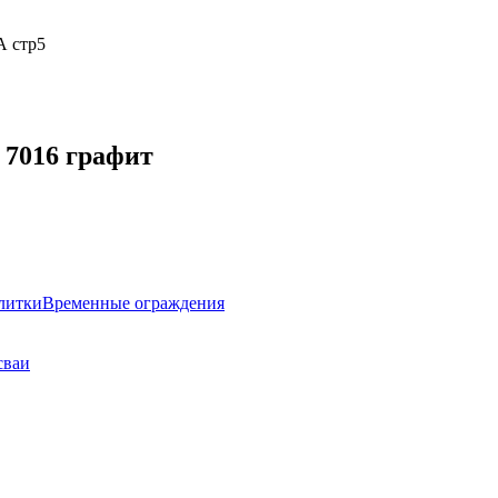
А стр5
 7016 графит
литки
Временные ограждения
сваи