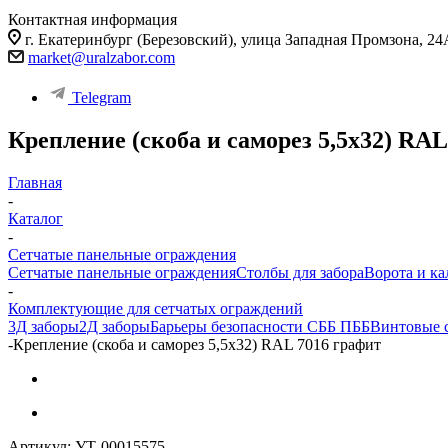
Контактная информация
г. Екатеринбург (Березовский), улица Западная Промзона, 24
market@uralzabor.com
Telegram
Крепление (скоба и саморез 5,5х32) RAL
Главная
-
Каталог
-
Сетчатые панельные ограждения
Сетчатые панельные ограждения
Столбы для забора
Ворота и ка
-
Комплектующие для сетчатых ограждений
3Д заборы
2Д заборы
Барьеры безопасности СББ ПББ
Винтовые 
-
Крепление (скоба и саморез 5,5х32) RAL 7016 графит
Артикул:
УТ-00015575