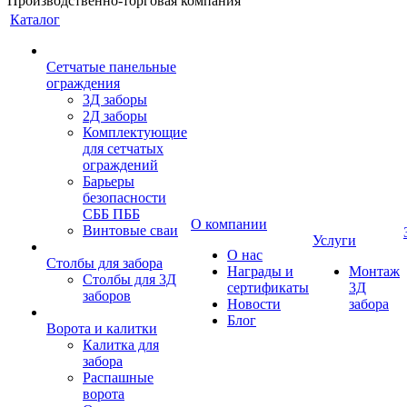
Производственно-торговая компания
Каталог
Сетчатые панельные
ограждения
3Д заборы
2Д заборы
Комплектующие
для сетчатых
ограждений
Барьеры
безопасности
СББ ПББ
О компании
Винтовые сваи
Услуги
О нас
Столбы для забора
Награды и
Монтаж
Столбы для 3Д
сертификаты
3Д
заборов
Новости
забора
Блог
Ворота и калитки
Калитка для
забора
Распашные
ворота