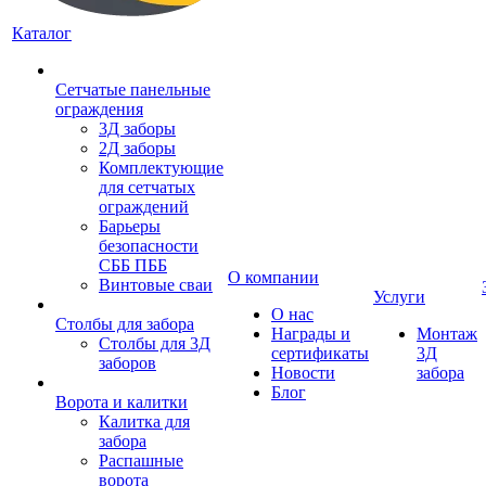
Каталог
Сетчатые панельные
ограждения
3Д заборы
2Д заборы
Комплектующие
для сетчатых
ограждений
Барьеры
безопасности
СББ ПББ
О компании
Винтовые сваи
Услуги
О нас
Столбы для забора
Награды и
Монтаж
Столбы для 3Д
сертификаты
3Д
заборов
Новости
забора
Блог
Ворота и калитки
Калитка для
забора
Распашные
ворота