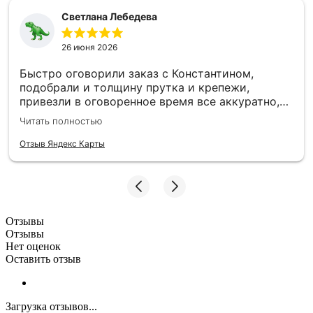
Светлана Лебедева
26 июня 2026
Быстро оговорили заказ с Константином,
подобрали и толщину прутка и крепежи,
привезли в оговоренное время все аккуратно,
заборные пролеты теперь радуют глаз и ждут
Читать полностью
монтажа. Единственное то, что при доставке не
було терминала, наличку, чтобы без сдачи найти
Отзыв Яндекс Карты
трудно, может быть хотя бы QR-код - было бы
намного удобнее :)
Отзывы
Отзывы
Нет оценок
Оставить отзыв
Загрузка отзывов...