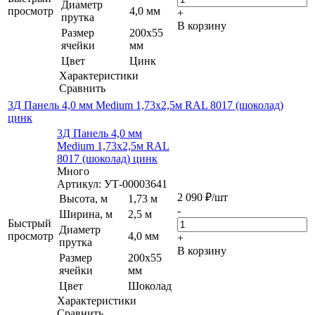
Диаметр
просмотр
4,0 мм
+
прутка
В корзину
Размер
200х55
ячейки
мм
Цвет
Цинк
Характеристики
Сравнить
3Д Панель 4,0 мм Medium 1,73х2,5м RAL 8017 (шоколад)
цинк
3Д Панель 4,0 мм
Medium 1,73х2,5м RAL
8017 (шоколад) цинк
Много
Артикул: УТ-00003641
2 090
₽
/шт
Высота, м
1,73 м
-
Ширина, м
2,5 м
Быстрый
Диаметр
просмотр
4,0 мм
+
прутка
В корзину
Размер
200х55
ячейки
мм
Цвет
Шоколад
Характеристики
Сравнить