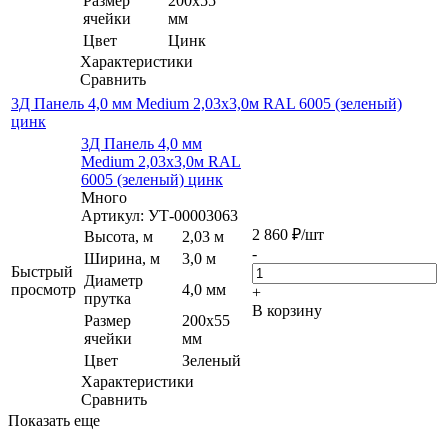
Размер
200х55
ячейки
мм
Цвет
Цинк
Характеристики
Сравнить
3Д Панель 4,0 мм Medium 2,03х3,0м RAL 6005 (зеленый)
цинк
3Д Панель 4,0 мм
Medium 2,03х3,0м RAL
6005 (зеленый) цинк
Много
Артикул: УТ-00003063
2 860
₽
/шт
Высота, м
2,03 м
-
Ширина, м
3,0 м
Быстрый
Диаметр
просмотр
4,0 мм
+
прутка
В корзину
Размер
200х55
ячейки
мм
Цвет
Зеленый
Характеристики
Сравнить
Показать еще