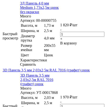
3Д Панель 4,0 мм
Medium 1,73х2,5м цинк
без окраски
Много
Артикул: 00-00000755
1 820
₽
/шт
Высота, м
1,73 м
-
Ширина, м
2,5 м
Быстрый
Диаметр
просмотр
4,0 мм
+
прутка
В корзину
Размер
200х55
ячейки
мм
Цвет
Цинк
Характеристики
Сравнить
3D Панель 3,5 мм 2,03х2,5м RAL 7016 (графит) цинк
3D Панель 3,5 мм
2,03х2,5м RAL 7016
(графит) цинк
Много
Артикул: УТ-00017868
1 970
₽
/шт
Высота, м
2,03 м
-
Ширина, м
2,5 м
Быстрый