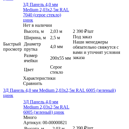
3Д Панель 4,0 мм
Medium 2,03х2,5м RAL
7040 (серое стекло)
цинк
Нет в наличии
Высота, м
2,03 м
2 390
₽
/шт
Под заказ
Ширина, м
2,5 м
Наши менеджеры
Быстрый
Диаметр
4,0 мм
обязательно свяжутся с
просмотр
прутка
вами и уточнят условия
Размер
заказа
200х55 мм
ячейки
Серое
Цвет
стекло
Характеристики
Сравнить
3Д Панель 4,0 мм Medium 2,03х2,5м RAL 6005 (зеленый)
цинк
3Д Панель 4,0 мм
Medium 2,03х2,5м RAL
6005 (зеленый) цинк
Много
Артикул: 00-00000821
2 390
₽
/шт
Высота, м
2,03 м