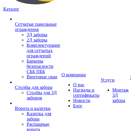
Каталог
Сетчатые панельные
ограждения
3Д заборы
2Д заборы
Комплектующие
для сетчатых
ограждений
Барьеры
безопасности
СББ ПББ
О компании
Винтовые сваи
Услуги
О нас
Столбы для забора
Награды и
Монтаж
Столбы для 3Д
сертификаты
3Д
заборов
Новости
забора
Блог
Ворота и калитки
Калитка для
забора
Распашные
ворота