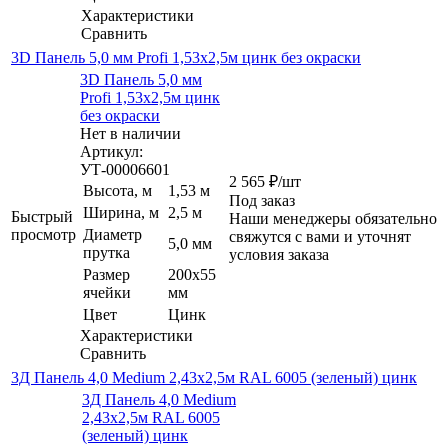
Характеристики
Сравнить
3D Панель 5,0 мм Profi 1,53х2,5м цинк без окраски
3D Панель 5,0 мм
Profi 1,53х2,5м цинк
без окраски
Нет в наличии
Артикул:
УТ-00006601
2 565
₽
/шт
Высота, м
1,53 м
Под заказ
Ширина, м
2,5 м
Быстрый
Наши менеджеры обязательно
просмотр
Диаметр
свяжутся с вами и уточнят
5,0 мм
прутка
условия заказа
Размер
200х55
ячейки
мм
Цвет
Цинк
Характеристики
Сравнить
3Д Панель 4,0 Medium 2,43х2,5м RAL 6005 (зеленый) цинк
3Д Панель 4,0 Medium
2,43х2,5м RAL 6005
(зеленый) цинк