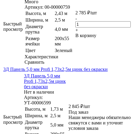
Много
Артикул: 00-00000759
2 785
₽
/шт
Высота, м
2,43 м
-
Ширина, м
2,5 м
Быстрый
Диаметр
просмотр
4,0 мм
+
прутка
В корзину
Размер
200х55
ячейки
мм
Цвет
Зеленый
Характеристики
Сравнить
3Д Панель 5,0 мм Profi 1,73х2,5м цинк без окраски
3Д Панель 5,0 мм
Profi 1,73х2,5м цинк
без окраски
Нет в наличии
Артикул:
УТ-00006599
2 845
₽
/шт
Высота, м
1,73 м
Под заказ
Ширина, м
2,5 м
Быстрый
Наши менеджеры обязательно
просмотр
Диаметр
свяжутся с вами и уточнят
5,0 мм
прутка
условия заказа