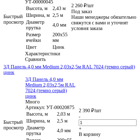
УТ-00000045
2 260
₽
/шт
Высота, м
2,43 м
Под заказ
Ширина, м
2,5 м
Быстрый
Наши менеджеры обязательно
просмотр
Диаметр
свяжутся с вами и уточнят
4,0 мм
прутка
условия заказа
Размер
200х55
ячейки
мм
Цвет
Цинк
Характеристики
Сравнить
3Д Панель 4,0 мм Medium 2,03х2,5м RAL 7024 (темно серый)
цинк
3Д Панель 4,0 мм
Medium 2,03х2,5м RAL
7024 (темно серый)
цинк
Много
Артикул: УТ-00020875
2 390
₽
/шт
Высота, м
2,03 м
-
Ширина, м
2,5 м
Быстрый
просмотр
Диаметр
+
4,0 мм
прутка
В корзину