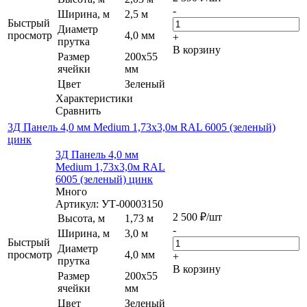
-
Ширина, м
2,5 м
Быстрый
Диаметр
просмотр
4,0 мм
+
прутка
В корзину
Размер
200х55
ячейки
мм
Цвет
Зеленый
Характеристики
Сравнить
3Д Панель 4,0 мм Medium 1,73х3,0м RAL 6005 (зеленый)
цинк
3Д Панель 4,0 мм
Medium 1,73х3,0м RAL
6005 (зеленый) цинк
Много
Артикул: УТ-00003150
2 500
₽
/шт
Высота, м
1,73 м
-
Ширина, м
3,0 м
Быстрый
Диаметр
просмотр
4,0 мм
+
прутка
В корзину
Размер
200х55
ячейки
мм
Цвет
Зеленый