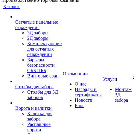
Производственно-торговая компания
Каталог
Сетчатые панельные
ограждения
3Д заборы
2Д заборы
Комплектующие
для сетчатых
ограждений
Барьеры
безопасности
СББ ПББ
О компании
Винтовые сваи
Услуги
О нас
Столбы для забора
Награды и
Монтаж
Столбы для 3Д
сертификаты
3Д
заборов
Новости
забора
Блог
Ворота и калитки
Калитка для
забора
Распашные
ворота