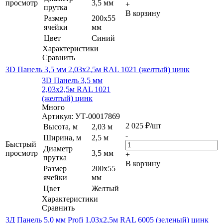
просмотр
3,5 мм
+
прутка
В корзину
Размер
200х55
ячейки
мм
Цвет
Синий
Характеристики
Сравнить
3D Панель 3,5 мм 2,03х2,5м RAL 1021 (желтый) цинк
3D Панель 3,5 мм
2,03х2,5м RAL 1021
(желтый) цинк
Много
Артикул: УТ-00017869
2 025
₽
/шт
Высота, м
2,03 м
-
Ширина, м
2,5 м
Быстрый
Диаметр
просмотр
3,5 мм
+
прутка
В корзину
Размер
200х55
ячейки
мм
Цвет
Желтый
Характеристики
Сравнить
3Д Панель 5,0 мм Profi 1,03х2,5м RAL 6005 (зеленый) цинк