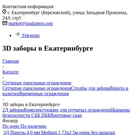
Контактная информация
г. Екатеринбург (Березовский), улица Западная Промзона,
24А стр5
market@uralzabor.com
Telegram
3D заборы в Екатеринбурге
Главная
-
Каталог
-
Сетчатые панельные ограждения
Сетчатые панельные ограждения
Столбы для забора
Ворота и
калитки
Временные ограждения
-
3D заборы в Екатеринбурге
2Д заборы
Комплектующие для сетчатых ограждений
Барьеры
безопасности СББ ПББ
Винтовые сваи
Фильтр
По цене
По наличию
3Д Панель 4,0 мм Medium 1,73х2,5м цинк без окраски