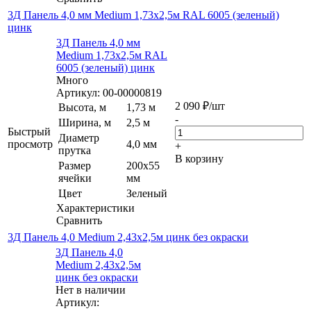
3Д Панель 4,0 мм Medium 1,73х2,5м RAL 6005 (зеленый)
цинк
3Д Панель 4,0 мм
Medium 1,73х2,5м RAL
6005 (зеленый) цинк
Много
Артикул: 00-00000819
2 090
₽
/шт
Высота, м
1,73 м
-
Ширина, м
2,5 м
Быстрый
Диаметр
просмотр
4,0 мм
+
прутка
В корзину
Размер
200х55
ячейки
мм
Цвет
Зеленый
Характеристики
Сравнить
3Д Панель 4,0 Medium 2,43х2,5м цинк без окраски
3Д Панель 4,0
Medium 2,43х2,5м
цинк без окраски
Нет в наличии
Артикул: