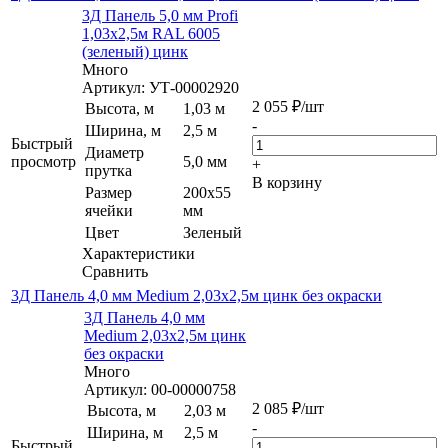
3Д Панель 5,0 мм Profi
1,03х2,5м RAL 6005
(зеленый) цинк
Много
Артикул: УТ-00002920
2 055
₽
/шт
Высота, м
1,03 м
-
Ширина, м
2,5 м
Быстрый
Диаметр
просмотр
5,0 мм
+
прутка
В корзину
Размер
200х55
ячейки
мм
Цвет
Зеленый
Характеристики
Сравнить
3Д Панель 4,0 мм Medium 2,03х2,5м цинк без окраски
3Д Панель 4,0 мм
Medium 2,03х2,5м цинк
без окраски
Много
Артикул: 00-00000758
2 085
₽
/шт
Высота, м
2,03 м
-
Ширина, м
2,5 м
Быстрый