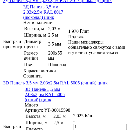
3Д Панель 3,5 мм 2,03х2,5м RAL 8017 (шоколад) цинк
3Д Панель 3,5 мм
2,03х2,5м RAL 8017
(шоколад) цинк
Нет в наличии
Высота, м
2,03 м
1 970
₽
/шт
Ширина, м
2,5 м
Под заказ
Быстрый
Диаметр
Наши менеджеры
3,5 мм
просмотр
прутка
обязательно свяжутся с вами
и уточнят условия заказа
Размер
200х55
ячейки
мм
Цвет
Шоколад
Характеристики
Сравнить
3D Панель 3,5 мм 2,03х2,5м RAL 5005 (синий) цинк
3D Панель 3,5 мм
2,03х2,5м RAL 5005
(синий) цинк
Много
Артикул: УТ-00015598
2 025
₽
/шт
Высота, м
2,03 м
-
Ширина, м
2,5 м
Быстрый
Диаметр