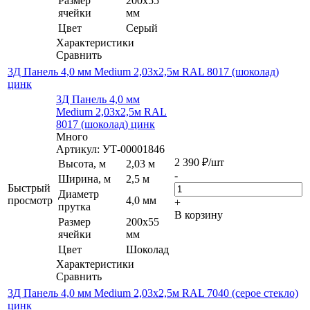
Размер
200х55
ячейки
мм
Цвет
Серый
Характеристики
Сравнить
3Д Панель 4,0 мм Medium 2,03х2,5м RAL 8017 (шоколад)
цинк
3Д Панель 4,0 мм
Medium 2,03х2,5м RAL
8017 (шоколад) цинк
Много
Артикул: УТ-00001846
2 390
₽
/шт
Высота, м
2,03 м
-
Ширина, м
2,5 м
Быстрый
Диаметр
просмотр
4,0 мм
+
прутка
В корзину
Размер
200х55
ячейки
мм
Цвет
Шоколад
Характеристики
Сравнить
3Д Панель 4,0 мм Medium 2,03х2,5м RAL 7040 (серое стекло)
цинк