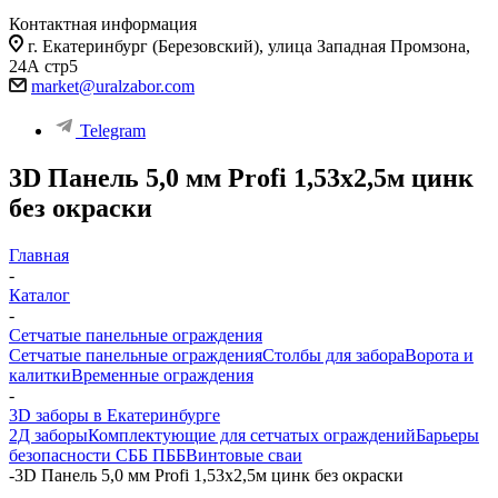
Контактная информация
г. Екатеринбург (Березовский), улица Западная Промзона,
24А стр5
market@uralzabor.com
Telegram
3D Панель 5,0 мм Profi 1,53х2,5м цинк
без окраски
Главная
-
Каталог
-
Сетчатые панельные ограждения
Сетчатые панельные ограждения
Столбы для забора
Ворота и
калитки
Временные ограждения
-
3D заборы в Екатеринбурге
2Д заборы
Комплектующие для сетчатых ограждений
Барьеры
безопасности СББ ПББ
Винтовые сваи
-
3D Панель 5,0 мм Profi 1,53х2,5м цинк без окраски