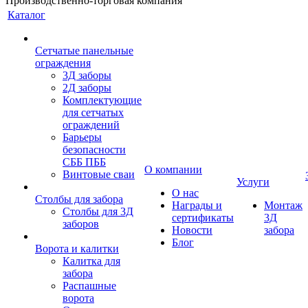
Производственно-торговая компания
Каталог
Сетчатые панельные
ограждения
3Д заборы
2Д заборы
Комплектующие
для сетчатых
ограждений
Барьеры
безопасности
СББ ПББ
О компании
Винтовые сваи
Услуги
О нас
Столбы для забора
Награды и
Монтаж
Столбы для 3Д
сертификаты
3Д
заборов
Новости
забора
Блог
Ворота и калитки
Калитка для
забора
Распашные
ворота