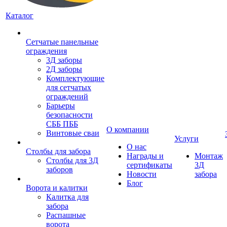
Каталог
Сетчатые панельные
ограждения
3Д заборы
2Д заборы
Комплектующие
для сетчатых
ограждений
Барьеры
безопасности
СББ ПББ
О компании
Винтовые сваи
Услуги
О нас
Столбы для забора
Награды и
Монтаж
Столбы для 3Д
сертификаты
3Д
заборов
Новости
забора
Блог
Ворота и калитки
Калитка для
забора
Распашные
ворота