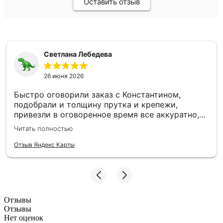
Оставить отзыв
Светлана Лебедева
26 июня 2026
Быстро оговорили заказ с Константином,
подобрали и толщину прутка и крепежи,
привезли в оговоренное время все аккуратно,
заборные пролеты теперь радуют глаз и ждут
Читать полностью
монтажа. Единственное то, что при доставке не
було терминала, наличку, чтобы без сдачи найти
Отзыв Яндекс Карты
трудно, может быть хотя бы QR-код - было бы
намного удобнее :)
Отзывы
Отзывы
Нет оценок