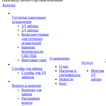
Производственно-торговая компания
Каталог
Сетчатые панельные
ограждения
3Д заборы
2Д заборы
Комплектующие
для сетчатых
ограждений
Барьеры
безопасности
СББ ПББ
О компании
Винтовые сваи
Услуги
О нас
Столбы для забора
Награды и
Монтаж
Столбы для 3Д
сертификаты
3Д
заборов
Новости
забора
Блог
Ворота и калитки
Калитка для
забора
Распашные
ворота