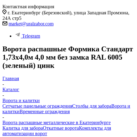
Контактная информация
г. Екатеринбург (Березовский), улица Западная Промзона,
24А стр5
market@uralzabor.com
Telegram
Ворота распашные Формика Стандарт
1,73х4,0м 4,0 мм без замка RAL 6005
(зеленый) цинк
Главная
-
Каталог
-
Ворота и калитки
Сетчатые панельные ограждения
Столбы для забора
Ворота и
калитки
Временные ограждения
-
Ворота распашные металлические в Екатеринбурге
Калитка для забора
Откатные ворота
Комплекты для
автоматизации ворот