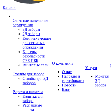
Каталог
Сетчатые панельные
ограждения
3Д заборы
2Д заборы
Комплектующие
для сетчатых
ограждений
Барьеры
безопасности
СББ ПББ
О компании
Винтовые сваи
Услуги
О нас
Столбы для забора
Награды и
Монтаж
Столбы для 3Д
сертификаты
3Д
заборов
Новости
забора
Блог
Ворота и калитки
Калитка для
забора
Распашные
ворота