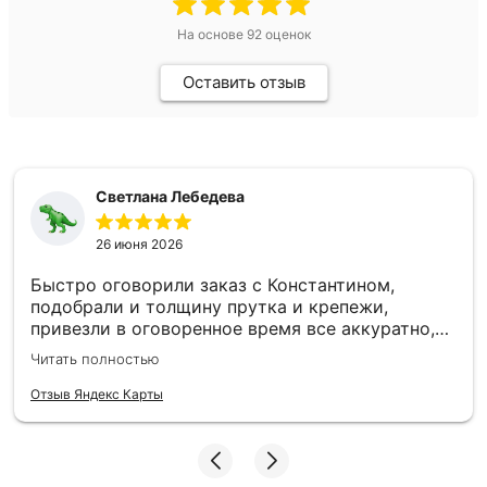
На основе
92
оценок
Оставить отзыв
Светлана Лебедева
26 июня 2026
Быстро оговорили заказ с Константином,
подобрали и толщину прутка и крепежи,
привезли в оговоренное время все аккуратно,
заборные пролеты теперь радуют глаз и ждут
Читать полностью
монтажа. Единственное то, что при доставке не
було терминала, наличку, чтобы без сдачи найти
Отзыв Яндекс Карты
трудно, может быть хотя бы QR-код - было бы
намного удобнее :)