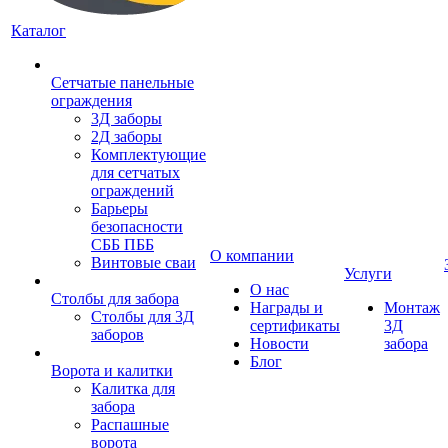
Каталог
Сетчатые панельные
ограждения
3Д заборы
2Д заборы
Комплектующие
для сетчатых
ограждений
Барьеры
безопасности
СББ ПББ
О компании
Винтовые сваи
Услуги
О нас
Столбы для забора
Награды и
Монтаж
Столбы для 3Д
сертификаты
3Д
заборов
Новости
забора
Блог
Ворота и калитки
Калитка для
забора
Распашные
ворота