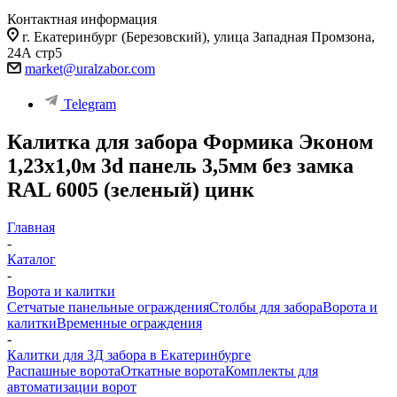
Контактная информация
г. Екатеринбург (Березовский), улица Западная Промзона,
24А стр5
market@uralzabor.com
Telegram
Калитка для забора Формика Эконом
1,23х1,0м 3d панель 3,5мм без замка
RAL 6005 (зеленый) цинк
Главная
-
Каталог
-
Ворота и калитки
Сетчатые панельные ограждения
Столбы для забора
Ворота и
калитки
Временные ограждения
-
Калитки для 3Д забора в Екатеринбурге
Распашные ворота
Откатные ворота
Комплекты для
автоматизации ворот