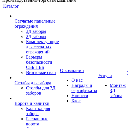
Производственно-торговая компания
Каталог
Сетчатые панельные
ограждения
3Д заборы
2Д заборы
Комплектующие
для сетчатых
ограждений
Барьеры
безопасности
СББ ПББ
О компании
Винтовые сваи
Услуги
О нас
Столбы для забора
Награды и
Монтаж
Столбы для 3Д
сертификаты
3Д
заборов
Новости
забора
Блог
Ворота и калитки
Калитка для
забора
Распашные
ворота