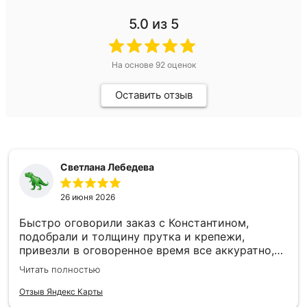
5.0
из 5
На основе
92
оценок
Оставить отзыв
Светлана Лебедева
26 июня 2026
Быстро оговорили заказ с Константином,
подобрали и толщину прутка и крепежи,
привезли в оговоренное время все аккуратно,
заборные пролеты теперь радуют глаз и ждут
Читать полностью
монтажа. Единственное то, что при доставке не
було терминала, наличку, чтобы без сдачи найти
Отзыв Яндекс Карты
трудно, может быть хотя бы QR-код - было бы