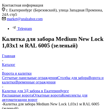
Контактная информация
г. Екатеринбург (Березовский), улица Западная Промзона,
24А стр5
market@uralzabor.com
Telegram
Калитка для забора Medium New Lock
1,03х1 м RAL 6005 (зеленый)
Главная
-
Каталог
-
Ворота и калитки
Сетчатые панельные ограждения
Столбы для забора
Ворота и
калитки
Временные ограждения
-
Калитки для 3Д забора в Екатеринбурге
Распашные ворота
Откатные ворота
Комплекты для
автоматизации ворот
-
Калитка для забора Medium New Lock 1,03х1 м RAL 6005
(зеленый)