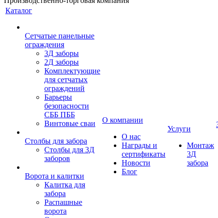
Производственно-торговая компания
Каталог
Сетчатые панельные
ограждения
3Д заборы
2Д заборы
Комплектующие
для сетчатых
ограждений
Барьеры
безопасности
СББ ПББ
О компании
Винтовые сваи
Услуги
О нас
Столбы для забора
Награды и
Монтаж
Столбы для 3Д
сертификаты
3Д
заборов
Новости
забора
Блог
Ворота и калитки
Калитка для
забора
Распашные
ворота