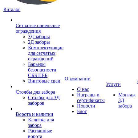
Каталог
Сетчатые панельные
ограждения
3Д заборы
2Д заборы
Комплектующие
для сетчатых
ограждений
Барьеры
безопасности
СББ ПББ
О компании
Винтовые сваи
Услуги
О нас
Столбы для забора
Награды и
Монтаж
Столбы для 3Д
сертификаты
3Д
заборов
Новости
забора
Блог
Ворота и калитки
Калитка для
забора
Распашные
ворота