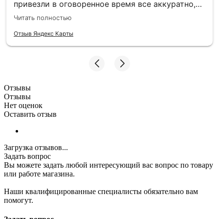
привезли в оговоренное время все аккуратно,
заборные пролеты теперь радуют глаз и ждут
Читать полностью
монтажа. Единственное то, что при доставке не
було терминала, наличку, чтобы без сдачи найти
Отзыв Яндекс Карты
трудно, может быть хотя бы QR-код - было бы
намного удобнее :)
Отзывы
Отзывы
Нет оценок
Оставить отзыв
Загрузка отзывов...
Задать вопрос
Вы можете задать любой интересующий вас вопрос по товару
или работе магазина.
Наши квалифицированные специалисты обязательно вам
помогут.