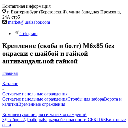
Контактная информация
г. Екатеринбург (Березовский), улица Западная Промзона,
24А стр5
market@uralzabor.com
Telegram
Крепление (скоба и болт) М6х85 без
окраски с шайбой и гайкой
антивандальной гайкой
Главная
-
Каталог
-
Сетчатые панельные ограждения
Сетчатые панельные ограждения
Столбы для забора
Ворота и
калитки
Временные ограждения
-
Комплектующие для сетчатых ограждений
3Д заборы
2Д заборы
Барьеры безопасности СББ ПББ
Винтовые
сваи