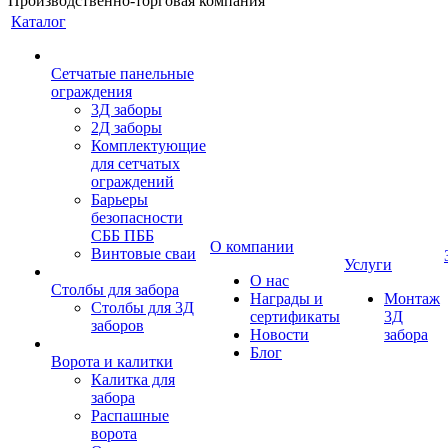
Производственно-торговая компания
Каталог
Сетчатые панельные
ограждения
3Д заборы
2Д заборы
Комплектующие
для сетчатых
ограждений
Барьеры
безопасности
СББ ПББ
О компании
Винтовые сваи
Услуги
О нас
Столбы для забора
Награды и
Монтаж
Столбы для 3Д
сертификаты
3Д
заборов
Новости
забора
Блог
Ворота и калитки
Калитка для
забора
Распашные
ворота