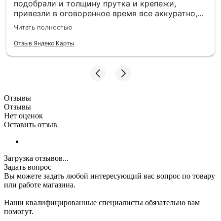
подобрали и толщину прутка и крепежи,
привезли в оговоренное время все аккуратно,
заборные пролеты теперь радуют глаз и ждут
Читать полностью
монтажа. Единственное то, что при доставке не
було терминала, наличку, чтобы без сдачи найти
Отзыв Яндекс Карты
трудно, может быть хотя бы QR-код - было бы
намного удобнее :)
Отзывы
Отзывы
Нет оценок
Оставить отзыв
Загрузка отзывов...
Задать вопрос
Вы можете задать любой интересующий вас вопрос по товару
или работе магазина.
Наши квалифицированные специалисты обязательно вам
помогут.