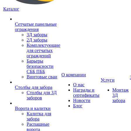
Каталог
Сетчатые панельные
ограждения
3Д заборы
2Д заборы
Комплектующие
для сетчатых
ограждений
Барьеры
безопасности
СББ ПББ
О компании
Винтовые сваи
Услуги
О нас
Столбы для забора
Награды и
Монтаж
Столбы для 3Д
сертификаты
3Д
заборов
Новости
забора
Блог
Ворота и калитки
Калитка для
забора
Распашные
ворота